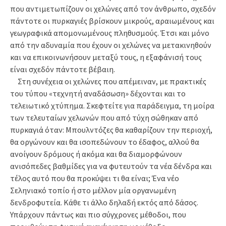
που αντιμετωπίζουν οι χελώνες από τον άνθρωπο, σχεδόν
πάντοτε οι πυρκαγιές βρίσκουν μικρούς, αραιωμένους και
γεωγραφικά απομονωμένους πληθυσμούς. Έτσι και μόνο
από την αδυναμία που έχουν οι χελώνες να μετακινηθούν
και να επικοινωνήσουν μεταξύ τους, η εξαφάνισή τους
είναι σχεδόν πάντοτε βέβαιη.
Στη συνέχεια οι χελώνες που απέμειναν, με πρακτικές
του τύπου «τεχνητή αναδάσωση» δέχονται και το
τελειωτικό χτύπημα. Σκεφτείτε για παράδειγμα, τη μοίρα
των τελευταίων χελωνών που από τύχη σώθηκαν από
πυρκαγιά όταν: Μπουλντόζες θα καθαρίζουν την περιοχή,
θα οργώνουν και θα ισοπεδώνουν το έδαφος, αλλού θα
ανοίγουν δρόμους ή ακόμα και θα διαμορφώνουν
ανισόπεδες βαθμίδες για να φυτευτούν τα νέα δένδρα και
τέλος αυτό που θα προκύψει τι θα είναι; Ένα νέο
Σεληνιακό τοπίο ή στο μέλλον μία οργανωμένη
δενδροφυτεία. Κάθε τι άλλο δηλαδή εκτός από δάσος.
Υπάρχουν πάντως και πιο σύγχρονες μέθοδοι, που