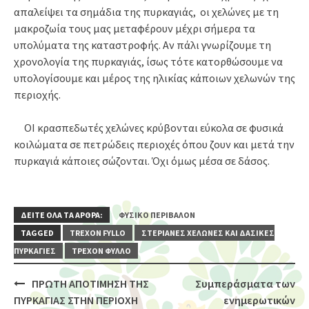
απαλείψει τα σημάδια της πυρκαγιάς, οι χελώνες με τη
μακροζωία τους μας μεταφέρουν μέχρι σήμερα τα
υπολύματα της καταστροφής. Αν πάλι γνωρίζουμε τη
χρονολογία της πυρκαγιάς, ίσως τότε κατορθώσουμε να
υπολογίσουμε και μέρος της ηλικίας κάποιων χελωνών της
περιοχής.
ΟΙ κρασπεδωτές χελώνες κρύβονται εύκολα σε φυσικά
κοιλώματα σε πετρώδεις περιοχές όπου ζουν και μετά την
πυρκαγιά κάποιες σώζονται. Όχι όμως μέσα σε δάσος.
ΔΕΙΤΕ ΟΛΑ ΤΑ ΑΡΘΡΑ:
ΦΥΣΙΚΌ ΠΕΡΙΒΆΛΟΝ
TAGGED
TREXON FYLLO
ΣΤΕΡΙΑΝΈΣ ΧΕΛΏΝΕΣ ΚΑΙ ΔΑΣΙΚΈΣ
ΠΥΡΚΑΓΙΈΣ
ΤΡΈΧΟΝ ΦΎΛΛΟ
ΠΡΩΤΗ ΑΠΟΤΙΜΗΣΗ ΤΗΣ
Συμπεράσματα των
Post
ΠΥΡΚΑΓΙΑΣ ΣΤΗΝ ΠΕΡΙΟΧΗ
ενημερωτικών