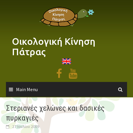
Skip
to
content
Οικολογική Κίνηση
Πάτρας
Main Menu
Στεριανές χελώνες και δασικές
πυρκαγιές
27 Ιουλίου 2009