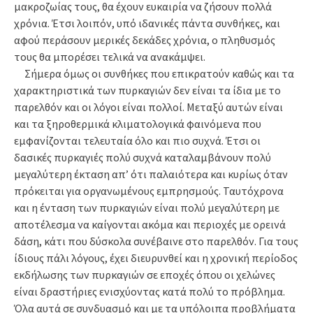
μακροζωίας τους, θα έχουν ευκαιρία να ζήσουν πολλά
χρόνια. Έτσι λοιπόν, υπό ιδανικές πάντα συνθήκες, και
αφού περάσουν μερικές δεκάδες χρόνια, ο πληθυσμός
τους θα μπορέσει τελικά να ανακάμψει.
Σήμερα όμως οι συνθήκες που επικρατούν καθώς και τα
χαρακτηριστικά των πυρκαγιών δεν είναι τα ίδια με το
παρελθόν και οι λόγοι είναι πολλοί. Μεταξύ αυτών είναι
και τα ξηροθερμικά κλιματολογικά φαινόμενα που
εμφανίζονται τελευταία όλο και πιο συχνά. Έτσι οι
δασικές πυρκαγιές πολύ συχνά καταλαμβάνουν πολύ
μεγαλύτερη έκταση απ’ ότι παλαιότερα και κυρίως όταν
πρόκειται για οργανωμένους εμπρησμούς. Ταυτόχρονα
και η ένταση των πυρκαγιών είναι πολύ μεγαλύτερη με
αποτέλεσμα να καίγονται ακόμα και περιοχές με ορεινά
δάση, κάτι που δύσκολα συνέβαινε στο παρελθόν. Για τους
ίδιους πάλι λόγους, έχει διευρυνθεί και η χρονική περίοδος
εκδήλωσης των πυρκαγιών σε εποχές όπου οι χελώνες
είναι δραστήριες ενισχύοντας κατά πολύ το πρόβλημα.
Όλα αυτά σε συνδυασμό και με τα υπόλοιπα προβλήματα