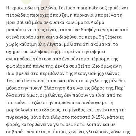
Η κρασπεδωτή χελώνα, Testudo marginata σε ξερικές και
πετρώδεις περιοχές όπου ζει, η πυρκαγιά μπορεί να τη
βρει βαθειά μέσα σε φυσικά κοιλώματα. Ακόμα
μακρόστενη όπως είναι, μπορεί να διαφύγει ανάμεσα από
στενά περάσματα και να διαφύγει σε πετρώδη ξέφωτα
χωρίς καύσιμη ύλη. Λέγεται μάλιστα ότι ακόμα και το
σχήμα του κελύφους της μπορεί να την αφήσει
ανεπηρέαστη ύστερα από ένα σύντομο πέρασμα της
φωτιάς από πάνω της. Δεν θα συμβεί το ίδιο όμως αν η
ίδια βρεθεί στο περιβάλλον της Μεσογειακής χελώνας
Testudo hermanni, όπου και μόνο το μεγάλο της μέγεθος
μέσα στην πυκνή βλάστηση θα είναι εις βάρος της. Παρ’
όλα αυτά όμως, οι χελώνες, δεν παύουν να είναι από τα
πιο ευάλωτα ζώα στην πυρκαγιά και ανάλογα με τη
μορφολογία του εδάφους, το μέγεθος και την ένταση της
πυρκαγιάς, μόνο ένα ελάχιστο ποσοστό 3-15%, κάποιες
φορές, κατορθώνει να γλιτώσει. Έστω λοιπόν και με
σοβαρά τραύματα, οι όποιες χελώνες γλιτώσουν, λόγω της