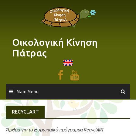
Skip
to
content
Οικολογική Κίνηση
Πάτρας
Main Menu
RECYCLART
Άρθρα για το Ευρωπαϊκό πρόγραμμα RecyclART