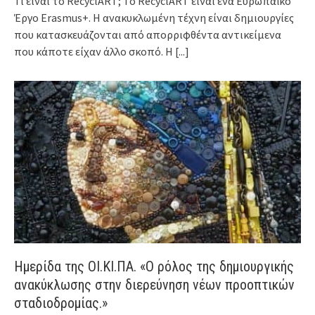
Τι είναι το RecyclART; Το RecyclART είναι ένα Ευρωπαϊκό
Έργο Erasmus+. Η ανακυκλωμένη τέχνη είναι δημιουργίες
που κατασκευάζονται από απορριφθέντα αντικείμενα
που κάποτε είχαν άλλο σκοπό. Η
[...]
Ημερίδα της ΟΙ.ΚΙ.ΠΑ. «Ο ρόλος της δημιουργικής
ανακύκλωσης στην διερεύνηση νέων προοπτικών
σταδιοδρομίας.»