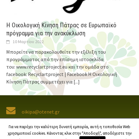
Η Οικολογική Κίνηση Πάτρας σε Eυρωπαϊκό
πρόγραμμα για την ανακύκλωση
10 Μαρτίου 2022
Μπορείτε να παρακολουθείτε την εξέλιξη του
προγράμματος από την επίσημη ιστοσελίδα
του: www.recyclartproject.eu και την ομάδα στο
facebook: Recyclartproject | Facebook Η Οικολογική
Κίνηση Πάτρας συμμετέχει για
[...]
oikipa@otenet.gr
SOCIAL MEDIA
Για να παρέχει την καλύτερη δυνατή εμπειρία, αυτή η τοποθεσία Web
χρησιμοποιεί cookies. Κάνοντας κλικ στην "Αποδοχή", αποδέχεστε την