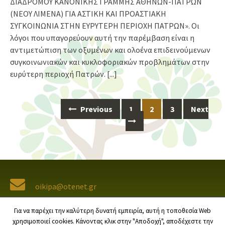
ΔΙΑΔΡΟΜΟΥ ΚΑΝΟΝΙΚΗΣ ΓΡΑΜΜΗΣ ΑΘΗΝΩΝ-ΠΑΤΡΩΝ
(ΝΕΟΥ ΛΙΜΕΝΑ) ΓΙΑ ΑΣΤΙΚΗ ΚΑΙ ΠΡΟΑΣΤΙΑΚΗ
ΣΥΓΚΟΙΝΩΝΙΑ ΣΤΗΝ ΕΥΡΥΤΕΡΗ ΠΕΡΙΟΧΗ ΠΑΤΡΩΝ». Οι
λόγοι που υπαγορεύουν αυτή την παρέμβαση είναι η
αντιμετώπιση των οξυμένων και ολοένα επιδεινούμενων
συγκοινωνιακών και κυκλοφοριακών προβλημάτων στην
ευρύτερη περιοχή Πατρών.
[...]
Previous
1
2
3
Next
Posts
navigation
oikipa@otenet.gr
SOCIAL MEDIA
Για να παρέχει την καλύτερη δυνατή εμπειρία, αυτή η τοποθεσία Web
χρησιμοποιεί cookies. Κάνοντας κλικ στην "Αποδοχή", αποδέχεστε την