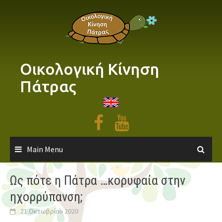
Skip
to
content
Οικολογική Κίνηση
Πάτρας
Main Menu
Ως πότε η Πάτρα …κορυφαία στην
ηχορρύπανση;
21 Οκτωβρίου 2020