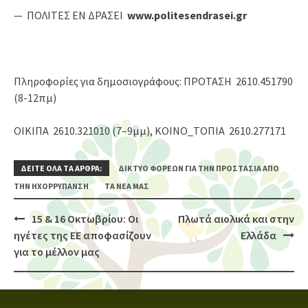
— ΠΟΛΙΤΕΣ ΕΝ ΔΡΑΣΕΙ
www
.
politesendrasei
.
gr
Πληροφορίες για δημοσιογράφους: ΠΡΟΤΑΣΗ 2610.451790
(8-12πμ)
ΟΙΚΙΠΑ 2610.321010 (7–9μμ), ΚΟΙΝΟ_ΤΟΠΙΑ 2610.277171
ΔΕΙΤΕ ΟΛΑ ΤΑ ΑΡΘΡΑ:
ΔΊΚΤΥΟ ΦΟΡΈΩΝ ΓΙΑ ΤΗΝ ΠΡΟΣΤΑΣΊΑ ΑΠΟ
ΤΗΝ ΗΧΟΡΡΎΠΑΝΣΗ
ΤΑ ΝΈΑ ΜΑΣ
15 & 16 Οκτωβρίου: Οι
Πλωτά αιολικά και στην
Post
ηγέτες της ΕΕ αποφασίζουν
Ελλάδα
navigation
για το μέλλον μας