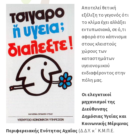
Αποτελεί θετική
εξέλιξη το γεγονός ότι
το κλίμα έχει αλλάξει
εντυπωσιακά, σε ό,τι
αφορά στο κάπνισμα
στους κλειστούς
χώρους των
καταστημάτων
υγειονομικού
ενδιαφέροντος στην
πόλη μας.
Οι ελεγκτικοί
μηχανισμοί της
Διεύθυνσης
Δημόσιας Υγείας και
Κοινωνικής Μέριμνας
Περιφερειακής Ενότητας Αχαΐας
(Δ.Δ.Υ. κ΄ Κ.Μ.Π.Ε.