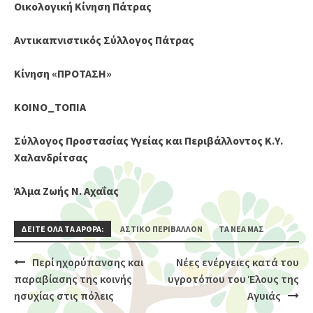
Οικολογική Κίνηση Πάτρας
Αντικαπνιστικός Σύλλογος Πάτρας
Κίνηση «ΠΡΟΤΑΣΗ»
ΚΟΙΝΟ_ΤΟΠΙΑ
Σύλλογος Προστασίας Υγείας και Περιβάλλοντος Κ.Υ.
Χαλανδρίτσας
Άλμα Ζωής Ν. Αχαΐας
ΔΕΙΤΕ ΟΛΑ ΤΑ ΑΡΘΡΑ:
ΑΣΤΙΚΌ ΠΕΡΙΒΆΛΛΟΝ
ΤΑ ΝΈΑ ΜΑΣ
Περί ηχορύπανσης και
Νέες ενέργειες κατά του
Post
παραβίασης της κοινής
υγροτόπου του Έλους της
navigation
ησυχίας στις πόλεις
Αγυιάς