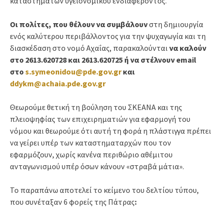
καταστημάτων υγειονομικού ενδιαφέροντος.
Οι πολίτες, που θέλουν να συμβάλουν
στη δημιουργία
ενός καλύτερου περιβάλλοντος για την ψυχαγωγία και τη
διασκέδαση στο νομό Αχαΐας, παρακαλούνται
να καλούν
στο 2613.620728 και 2613.620725 ή να στέλνουν
email
στο
s
.
symeonidou
@
pde
.
gov
.
gr
και
ddykm
@
achaia
.
pde
.
gov
.
gr
Θεωρούμε θετική τη βούληση του ΣΚΕΑΝΑ και της
πλειοψηφίας των επιχειρηματιών για εφαρμογή του
νόμου και θεωρούμε ότι αυτή τη φορά η πλάστιγγα πρέπει
να γείρει υπέρ των καταστηματαρχών που τον
εφαρμόζουν, χωρίς κανένα περιθώριο αθέμιτου
ανταγωνισμού υπέρ όσων κάνουν «στραβά μάτια».
Το παραπάνω αποτελεί το κείμενο του δελτίου τύπου,
που συνέταξαν 6 φορείς της Πάτρας
: