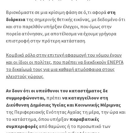
Βρισκόμαστε σε μια κρίσιμη φάση σε ό,τι αφορά
στη
διάρκεια
της σημερινής θετικής εικόνας, με δεδομένο ότι
και στο παρελθόν υπήρξαν έλεγχοι, που όμως στην
πορεία ατόνησαν, με αποτέλεσμα να έχουμε γρήγορα
επιστροφή στην πρότερη κατάσταση.
Κομβικό ρόλο στην επιτυχή εφαρμογή του νόμου έχουν
και οι ίδιοι οι πολίτες, που πρέπει να διεκδικούν ΕΝΕΡΓΑ
το δικαίωμά τους για μια καθαρή ατμόσφαιρα στους
κλειστούς χώρους.
Αν δουν ότι οι υπεύθυνοι του καταστήματος δε
συμμορφώνονται,
πρέπει
να καταγγείλουν στη
Διεύθυνση Δημόσιας Υγείας
και Κοινωνικής Μέριμνας
της Περιφερειακής Ενότητας Αχαΐας τη μέρα, την ώρα και
το κατάστημα, όπου υπήρξαν
παραβατικές
συμπεριφορές
από θαμώνες ή το προσωπικό των