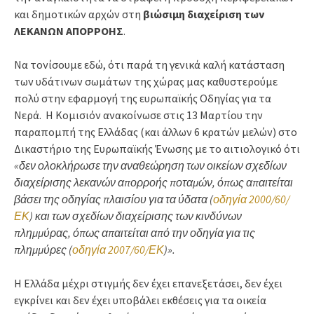
και δημοτικών αρχών στη
βιώσιμη διαχείριση των
ΛΕΚΑΝΩΝ ΑΠΟΡΡΟΗΣ
.
Να τονίσουμε εδώ, ότι παρά τη γενικά καλή κατάσταση
των υδάτινων σωμάτων της χώρας μας καθυστερούμε
πολύ στην εφαρμογή της ευρωπαϊκής Οδηγίας για τα
Νερά. Η Κομισιόν ανακοίνωσε στις 13 Μαρτίου την
παραπομπή της Ελλάδας (και άλλων 6 κρατών μελών) στο
Δικαστήριο της Ευρωπαϊκής Ένωσης με το αιτιολογικό ότι
«δεν ολοκλήρωσε την αναθεώρηση των οικείων σχεδίων
διαχείρισης λεκανών απορροής ποταμών, όπως απαιτείται
βάσει της οδηγίας πλαισίου για τα ύδατα (
οδηγία 2000/60/
ΕΚ
) και των σχεδίων διαχείρισης των κινδύνων
πλημμύρας, όπως απαιτείται από την οδηγία για τις
πλημμύρες (
οδηγία 2007/60/ΕΚ
)».
Η Ελλάδα μέχρι στιγμής δεν έχει επανεξετάσει, δεν έχει
εγκρίνει και δεν έχει υποβάλει εκθέσεις για τα οικεία