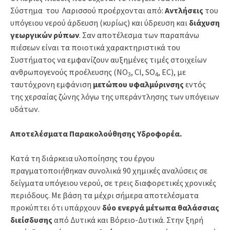
Σύστημα του Λαρισσού προέρχονται από:
Αντλήσεις
του
υπόγειου νερού άρδευση (κυρίως) και ύδρευση και
διάχυση
γεωργικών ρύπων
. Σαν αποτέλεσμα των παραπάνω
πιέσεων είναι τα ποιοτικά χαρακτηριστικά του
Συστήματος να εμφανίζουν αυξημένες τιμές στοιχείων
ανθρωπογενούς προέλευσης (NO
, Cl, SO
, EC), με
3
4
ταυτόχρονη εμφάνιση
μετώπου υφαλμύρινσης
εντός
της χερσαίας ζώνης λόγω της υπεράντλησης των υπόγειων
υδάτων.
Αποτελέσματα Παρακολούθησης Υδροφορέα.
Κατά τη διάρκεια υλοποίησης του έργου
πραγματοποιήθηκαν συνολικά 90 χημικές αναλύσεις σε
δείγματα υπόγειου νερού, σε τρεις διαφορετικές χρονικές
περιόδους. Με βάση τα μέχρι σήμερα αποτελέσματα
προκύπτει ότι υπάρχουν
δύο ενεργά μέτωπα θαλάσσιας
διείσδυσης
από Δυτικά και Βόρειο-Δυτικά. Στην ξηρή