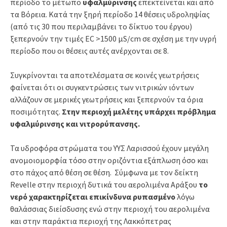
περίοδο το μέτωπο
υφαλμύρινσης
επεκτείνεται και από
τα Βόρεια. Κατά την ξηρή περίοδο 14 θέσεις υδροληψίας
(από τις 30 που περιλαμβάνει το δίκτυο του έργου)
ξεπερνούν την τιμές EC >1500 μS/cm σε σχέση με την υγρή
περίοδο που οι θέσεις αυτές ανέρχονται σε 8.
Συγκρίνονται τα αποτελέσματα σε κοινές γεωτρήσεις
φαίνεται ότι οι συγκεντρώσεις των νιτρικών ιόντων
αλλάζουν σε μερικές γεωτρήσεις και ξεπερνούν τα όρια
ποσιμότητας.
Στην περιοχή μελέτης υπάρχει πρόβλημα
υφαλμύρινσης και νιτρορύπανσης.
Τα υδροφόρα στρώματα του ΥΥΣ Λαρισσού έχουν μεγάλη
ανομοιομορφία τόσο στην οριζόντια εξάπλωση όσο και
στο πάχος από θέση σε θέση. Σύμφωνα με τον δείκτη
Revelle στην περιοχή δυτικά του αερολιμένα Αράξου
το
νερό χαρακτηρίζεται επικίνδυνα ρυπασμένο
λόγω
θαλάσσιας διείσδυσης ενώ στην περιοχή του αερολιμένα
και στην παράκτια περιοχή της Λακκόπετρας