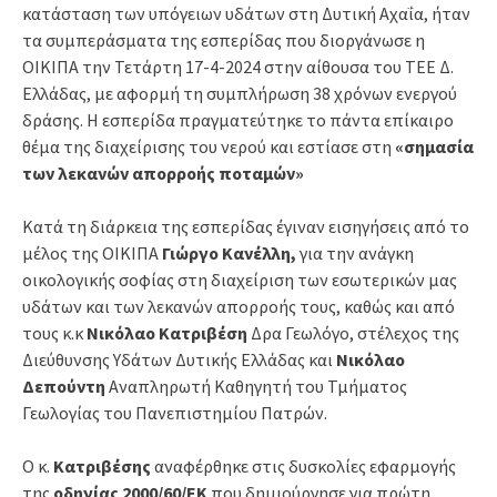
κατάσταση των υπόγειων υδάτων στη Δυτική Αχαΐα, ήταν
τα συμπεράσματα της εσπερίδας που διοργάνωσε η
ΟΙΚΙΠΑ την Τετάρτη 17-4-2024 στην αίθουσα του ΤΕΕ Δ.
Ελλάδας, με αφορμή τη συμπλήρωση 38 χρόνων ενεργού
δράσης. Η εσπερίδα πραγματεύτηκε το πάντα επίκαιρο
θέμα της διαχείρισης του νερού και εστίασε στη
«σημασία
των λεκανών απορροής ποταμών»
Κατά τη διάρκεια της εσπερίδας έγιναν εισηγήσεις από το
μέλος της ΟΙΚΙΠΑ
Γιώργο
Κανέλλη,
για την ανάγκη
οικολογικής σοφίας στη διαχείριση των εσωτερικών μας
υδάτων και των λεκανών απορροής τους, καθώς και από
τους κ.κ
Νικόλαο Κατριβέση
Δρα Γεωλόγο, στέλεχος της
Διεύθυνσης Υδάτων Δυτικής Ελλάδας και
Νικόλαο
Δεπούντη
Αναπληρωτή Καθηγητή του Τμήματος
Γεωλογίας του Πανεπιστημίου Πατρών.
Ο κ.
Κατριβέσης
αναφέρθηκε στις δυσκολίες εφαρμογής
της
οδηγίας 2000/60/ΕΚ
που δημιούργησε για πρώτη