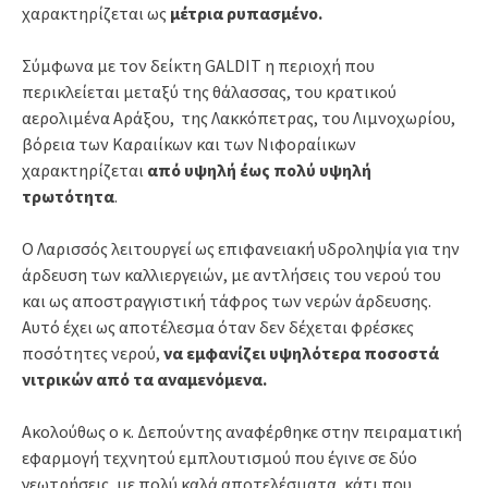
χαρακτηρίζεται ως
μέτρια ρυπασμένο.
Σύμφωνα με τον δείκτη GALDIT η περιοχή που
περικλείεται μεταξύ της θάλασσας, του κρατικού
αερολιμένα Αράξου, της Λακκόπετρας, του Λιμνοχωρίου,
βόρεια των Καραιίκων και των Νιφοραίικων
χαρακτηρίζεται
από υψηλή έως πολύ υψηλή
τρωτότητα
.
Ο Λαρισσός λειτουργεί ως επιφανειακή υδροληψία για την
άρδευση των καλλιεργειών, με αντλήσεις του νερού του
και ως αποστραγγιστική τάφρος των νερών άρδευσης.
Αυτό έχει ως αποτέλεσμα όταν δεν δέχεται φρέσκες
ποσότητες νερού,
να εμφανίζει υψηλότερα ποσοστά
νιτρικών από τα αναμενόμενα.
Ακολούθως ο κ. Δεπούντης αναφέρθηκε στην πειραματική
εφαρμογή τεχνητού εμπλουτισμού που έγινε σε δύο
γεωτρήσεις, με πολύ καλά αποτελέσματα, κάτι που