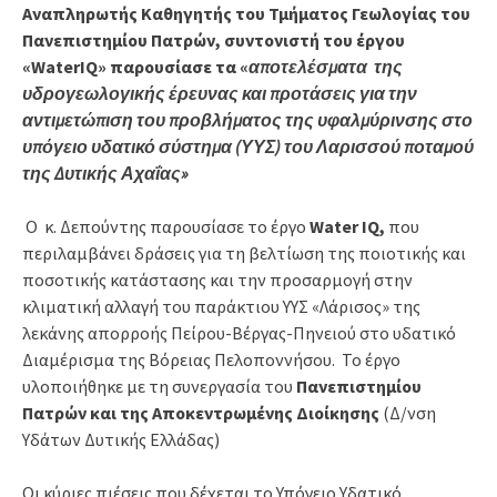
Αναπληρωτής Καθηγητής του Τμήματος Γεωλογίας του
Πανεπιστημίου Πατρών, συντονιστή του έργου
«WaterIQ» παρουσίασε τα «
αποτελέσματα της
υδρογεωλογικής έρευνας και προτάσεις για την
αντιμετώπιση του προβλήματος της υφαλμύρινσης στο
υπόγειο υδατικό σύστημα (ΥΥΣ) του Λαρισσού ποταμού
της Δυτικής Αχαΐας»
Ο κ. Δεπούντης παρουσίασε το έργο
Water
IQ
,
που
περιλαμβάνει δράσεις για τη βελτίωση της ποιοτικής και
ποσοτικής κατάστασης και την προσαρμογή στην
κλιματική αλλαγή του παράκτιου ΥΥΣ «Λάρισος» της
λεκάνης απορροής Πείρου-Βέργας-Πηνειού στο υδατικό
Διαμέρισμα της Βόρειας Πελοποννήσου. Το έργο
υλοποιήθηκε με τη συνεργασία του
Πανεπιστημίου
Πατρών και
της
Αποκεντρωμένης Διοίκησης
(Δ/νση
Υδάτων Δυτικής Ελλάδας)
Οι κύριες πιέσεις που δέχεται το Υπόγειο Υδατικό