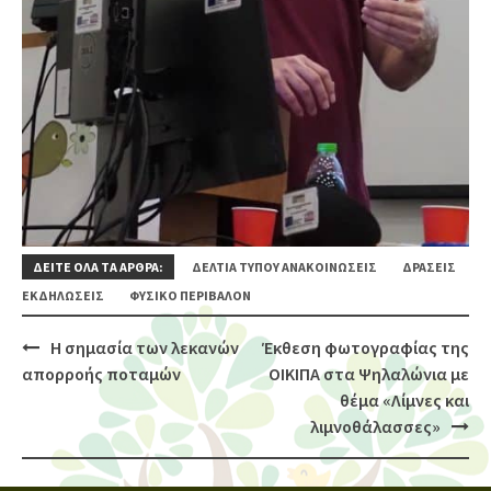
ΔΕΙΤΕ ΟΛΑ ΤΑ ΑΡΘΡΑ:
ΔΕΛΤΊΑ ΤΎΠΟΥ ΑΝΑΚΟΙΝΏΣΕΙΣ
ΔΡΆΣΕΙΣ
ΕΚΔΗΛΏΣΕΙΣ
ΦΥΣΙΚΌ ΠΕΡΙΒΆΛΟΝ
Η σημασία των λεκανών
Έκθεση φωτογραφίας της
Post
απορροής ποταμών
ΟΙΚΙΠΑ στα Ψηλαλώνια με
navigation
θέμα «Λίμνες και
λιμνοθάλασσες»