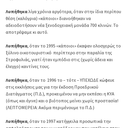
Λυπήθηκα
λίγα χρόνια αργότερα, όταν στην ίδια περίπου
θέση (καλόγρια) «κάποιοι» διανοήθηκαν να
αδειοδοτήσουν νέα ξενοδοχειακή μονάδα 700 κλινών. Το
αποτρέψαμε κι αυτό.
Λυπήθηκα
, όταν το 1995 «κάποιοι» έκαψαν ολοσχερώς το
ξύλινο οικοτουριστικό περίπτερο στην παραλία της
Στροφυλιάς, γιατί ήταν εμπόδιο στις (χωρίς άδεια και
έλεγχο) καντίνες τους.
Λυπήθηκα
, όταν το 1996 το – τότε – ΥΠΕΧΩΔΕ κώφευε
στις εκκλήσεις μας για την έκδοση Προεδρικού
Διατάγματος (Π.Δ.), προκειμένου να μην εκπέσει η ΚΥΑ
(όπως και έγινε) και ο βιότοπος μείνει χωρίς προστασία!
(ΛΕΠΤΟΜΕΡΕΙΑ: Ακόμα περιμένουμε το Π.Δ.)
Λυπήθηκα
, όταν το 1997 κατήγγειλα προσωπικά την
ασφαλτόστρωση του χωματόδρομου που κατέληγε στον