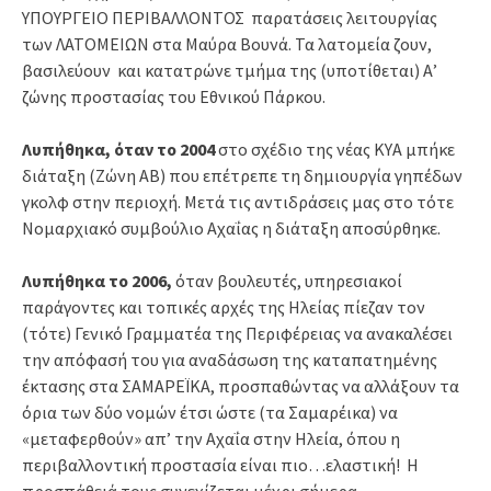
ΥΠΟΥΡΓΕΙΟ ΠΕΡΙΒΑΛΛΟΝΤΟΣ παρατάσεις λειτουργίας
των ΛΑΤΟΜΕΙΩΝ στα Μαύρα Βουνά. Τα λατομεία ζουν,
βασιλεύουν και κατατρώνε τμήμα της (υποτίθεται) Α’
ζώνης προστασίας του Εθνικού Πάρκου.
Λυπήθηκα, όταν το 2004
στο σχέδιο της νέας ΚΥΑ μπήκε
διάταξη (Ζώνη ΑΒ) που επέτρεπε τη δημιουργία γηπέδων
γκολφ στην περιοχή. Μετά τις αντιδράσεις μας στο τότε
Νομαρχιακό συμβούλιο Αχαΐας η διάταξη αποσύρθηκε.
Λυπήθηκα το 2006,
όταν βουλευτές, υπηρεσιακοί
παράγοντες και τοπικές αρχές της Ηλείας πίεζαν τον
(τότε) Γενικό Γραμματέα της Περιφέρειας να ανακαλέσει
την απόφασή του για αναδάσωση της καταπατημένης
έκτασης στα ΣΑΜΑΡΕΪΚΑ, προσπαθώντας να αλλάξουν τα
όρια των δύο νομών έτσι ώστε (τα Σαμαρέικα) να
«μεταφερθούν» απ’ την Αχαΐα στην Ηλεία, όπου η
περιβαλλοντική προστασία είναι πιο…ελαστική! Η
προσπάθειά τους συνεχίζεται μέχρι σήμερα…