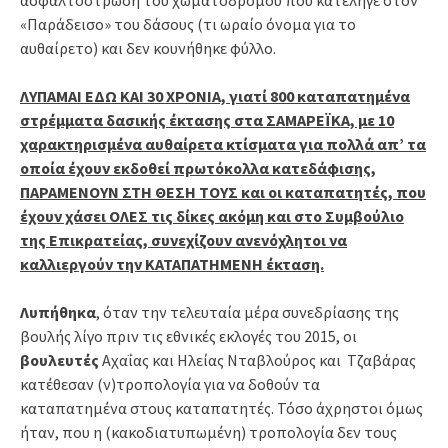
«Παράδεισο» του δάσους (τι ωραίο όνομα για το
αυθαίρετο) και δεν κουνήθηκε φύλλο.
ΛΥΠΑΜΑΙ ΕΔΩ ΚΑΙ 30 ΧΡΟΝΙΑ, γιατί 800 καταπατημένα
στρέμματα δασικής έκτασης στα ΣΑΜΑΡΕΪΚΑ, με 10
χαρακτηρισμένα αυθαίρετα κτίσματα για πολλά απ’ τα
οποία έχουν εκδοθεί πρωτόκολλα κατεδάφισης,
ΠΑΡΑΜΕΝΟΥΝ ΣΤΗ ΘΕΣΗ ΤΟΥΣ και οι καταπατητές, που
έχουν χάσει ΟΛΕΣ τις δίκες ακόμη και στο Συμβούλιο
της Επικρατείας, συνεχίζουν ανενόχλητοι να
καλλιεργούν την ΚΑΤΑΠΑΤΗΜΕΝΗ έκταση.
Λυπήθηκα
, όταν την τελευταία μέρα συνεδρίασης της
βουλής λίγο πριν τις εθνικές εκλογές του 2015, οι
βουλευτές
Αχαΐας και Ηλείας Νταβλούρος και Τζαβάρας
κατέθεσαν (ν)τροπολογία για να δοθούν τα
καταπατημένα στους καταπατητές. Τόσο άχρηστοι όμως
ήταν, που η (κακοδιατυπωμένη) τροπολογία δεν τους