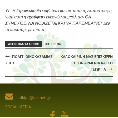
ΥΓ. Η Στροφυλιά θα επιβιώσει και απ’ αυτή την καταστροφή,
γιατί αυτή η
«χούφτα»
ενεργών συμπολιτών ΘΑ
ΣΥΝΕΧΙΣΕΙ ΝΑ ΝΟΙΑΖΕΤΑΙ ΚΑΙ ΝΑ ΠΑΡΕΜΒΑΙΝΕΙ. Δεν
τα παρατάμε με τίποτα!
ΔΕΙΤΕ ΟΛΑ ΤΑ ΑΡΘΡΑ:
ΑΦΙΈΡΩΜΑ
ΠΟΛΙΤ-ΟΙΚΟΚΑΖΑΜΙΑΣ
ΚΑΛΟΚΑΙΡΙΝΗ ΜΑΣ ΕΠΙΣΚΕΨΗ
Post
2019
ΣΤΗΝ ΑΡΜΕΝΙΑ ΚΑΙ ΤΗ
navigation
ΓΕΩΡΓΙΑ
oikipa@otenet.gr
SOCIAL MEDIA