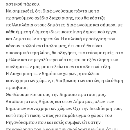
αστικού πάρκου.
Να σημειωθεί, ότι διαφωνούσαμε πάντα με το
προηγούμενο σχέδιο διαχείρισης, που θα κόστιζε
πολλαπλάσια στους δημότες. Διαφωνούμε και σήμερα, με
κάθε έμμεση ή άμεση ιδιωτικοποίηση Δημοτικού έργου
και Δημοτικών υπηρεσιών. Η απλοϊκή προσέγγιση που
κάνουν πολλοί αντίπαλοι μας, ότι αυτό θα είναι
οικονομικότερη λύση, θα οδηγήσει, πιστεύουμε εμείς, στο
μέλλον και σε μεγαλύτερο κόστος και σε εξάντληση των
συνδημοτών μας με ατελείωτα ανταποδοτικά τέλη.
Η Διαχείριση των δημόσιων χώρων, η απώλεια
κοινόχρηστων χώρων, η Διάβρωση των ακτών, η ελεύθερη
πρόσβαση
Θα θέσουμε και σε σας την δημόσια πρόταση μας:
Απόδοση στους Δήμους και στον Δήμο μας, όλων των
δημοσίων κοινοχρήστων χώρων. Όχι την διεκδίκηση τους
κατά περίπτωση. Όπως για παράδειγμα ο χώρος του
Ρηγανόκαμπου που και εσείς συμφωνείτε στην
παραχώρηση του. Έχουμε την ακράδαντη γνώμη, ότι οι