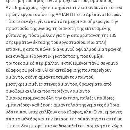
ερώτησή του προς τον Δήμαρχο και τους αρμόδιους
Αντιδημάρχους, είχε επισημάνει την επικινδυνότητα του
πρώην εργοστασίου της ΑΜΙΑΝΤΙΤ στο Δρέπανο Πατρών.
Τίποτε δεν έχει γίνει από τότε μέχρι και σήμερα για την
προστασία της υγείας, τη διακοπή της εκτεταμένης
ρύπανσης, πόσο μάλλον για την απορρύπανση της 135
στρεμμάτων έκτασης του εργοστασίου. Μια απλή
επίσκεψη αποτυπώνει δια γυμνού οφθαλμού μια τραγική
και συνάμα εξοργιστική κατάσταση, που θυμίζει
τριτοκοσμικό περιβάλλον: εκτεθειμένοι πάνω σε γυμνό
έδαφος σωροί και υλικά κατεδάφισης που περιέχουν
αμίαντο, σκόνη αμιαντοτσιμέντου παντού,
μισογκρεμισμένες στέγες αμιάντου, θραύσματα από
οικοδομικά υλικά που περιέχουν αμίαντο
διασκορπισμένα σε όλη την έκταση, παλιές υπαίθριες
«μπανιέρες» καθίζησης αμιαντολάσπης γεμάτες όμβρια
ύδατα που υπερχειλίζουν στο έδαφος, κλπ. Είναι εμφανές
από το μέγεθος και την έκταση της ρύπανσης ότι αυτή με
τίποτε δεν μπορεί πια να θεωρηθεί εστιασμένη στο χώρο