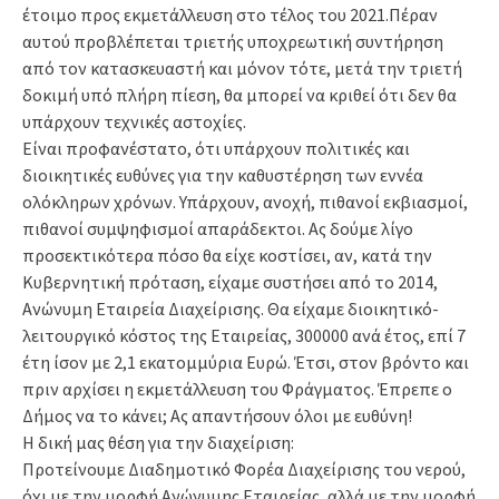
έτοιμο προς εκμετάλλευση στο τέλος του 2021.Πέραν
αυτού προβλέπεται τριετής υποχρεωτική συντήρηση
από τον κατασκευαστή και μόνον τότε, μετά την τριετή
δοκιμή υπό πλήρη πίεση, θα μπορεί να κριθεί ότι δεν θα
υπάρχουν τεχνικές αστοχίες.
Είναι προφανέστατο, ότι υπάρχουν πολιτικές και
διοικητικές ευθύνες για την καθυστέρηση των εννέα
ολόκληρων χρόνων. Υπάρχουν, ανοχή, πιθανοί εκβιασμοί,
πιθανοί συμψηφισμοί απαράδεκτοι. Ας δούμε λίγο
προσεκτικότερα πόσο θα είχε κοστίσει, αν, κατά την
Κυβερνητική πρόταση, είχαμε συστήσει από το 2014,
Ανώνυμη Εταιρεία Διαχείρισης. Θα είχαμε διοικητικό-
λειτουργικό κόστος της Εταιρείας, 300000 ανά έτος, επί 7
έτη ίσον με 2,1 εκατομμύρια Ευρώ. Έτσι, στον βρόντο και
πριν αρχίσει η εκμετάλλευση του Φράγματος. Έπρεπε ο
Δήμος να το κάνει; Ας απαντήσουν όλοι με ευθύνη!
Η δική μας θέση για την διαχείριση:
Προτείνουμε Διαδημοτικό Φορέα Διαχείρισης του νερού,
όχι με την μορφή Ανώνυμης Εταιρείας, αλλά με την μορφή