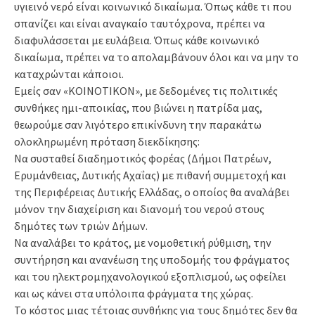
υγιεινό νερό είναι κοινωνικό δικαίωμα. Όπως κάθε τι που
σπανίζει και είναι αναγκαίο ταυτόχρονα, πρέπει να
διαφυλάσσεται με ευλάβεια. Όπως κάθε κοινωνικό
δικαίωμα, πρέπει να το απολαμβάνουν όλοι και να μην το
καταχρώνται κάποιοι.
Εμείς σαν «ΚΟΙΝΟΤΙΚΟΝ», με δεδομένες τις πολιτικές
συνθήκες ημι-αποικίας, που βιώνει η πατρίδα μας,
θεωρούμε σαν λιγότερο επικίνδυνη την παρακάτω
ολοκληρωμένη πρόταση διεκδίκησης:
Να συσταθεί διαδημοτικός φορέας (Δήμοι Πατρέων,
Ερυμάνθειας, Δυτικής Αχαΐας) με πιθανή συμμετοχή και
της Περιφέρειας Δυτικής Ελλάδας, ο οποίος θα αναλάβει
μόνον την διαχείριση και διανομή του νερού στους
δημότες των τριών Δήμων.
Να αναλάβει το κράτος, με νομοθετική ρύθμιση, την
συντήρηση και ανανέωση της υποδομής του φράγματος
και του ηλεκτρομηχανολογικού εξοπλισμού, ως οφείλει
και ως κάνει στα υπόλοιπα φράγματα της χώρας.
Το κόστος μιας τέτοιας συνθήκης για τους δημότες δεν θα