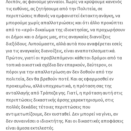
Λοιπόν, ας φανούμε γενναίοι. Χωρίς να κρύψουμε κανενός
τις ευθύνες, ας ζητήσουμε από την Πολιτεία, σε
περιπτώσεις πιθανές να εμφανιστεί έκτακτη ανάγκη, να
μπορούμε χωρίς απαλλοτριώσεις και ότι άλλο προκύπτει
από το «ιερό» δικαίωμα της ιδιοκτησίας, να προχωρήσουν
οι Δήμοι και ο Δήμος μας, στις αναγκαίες διανοίξεις
διεξόδους. Λυπούμαστε, αλλά αυτά που αναφέρεται εσείς
για τις αναγκαίες διανοίξεις, είναι αναποτελεσματικά.
Πρώτον, γιατί οι προβλεπόμενοι κάθετοι δρόμοι από τα
τοπικά οικιστικά σχέδια δεν επαρκούν, δεύτερον, οι
πόροι για την απαλλοτρίωση αν δεν δοθούν από την
πολιτεία, δεν θα βρεθούν ποτέ. Και ας εφαρμοσθεί εν
προκειμένω, αλλά υποχρεωτικά, η πρόταση σας της
ανταλλαγής από Τράπεζα γης. Γιατί, η πρόταση αυτή στις
περιπτώσεις δικαστικής άρσης χαρακτηρισμού, στις
πολλές δεκάδες τέτοιες περιπτώσεις που
αντιμετωπίζουμε, δεν ευσταθεί. Δεν μπορεί να γίνει, αν
δεν συναινέσει ο ιδιοκτήτης. Και οι δικαστικές αποφάσεις
είναι άμεσα εκτελεστές.