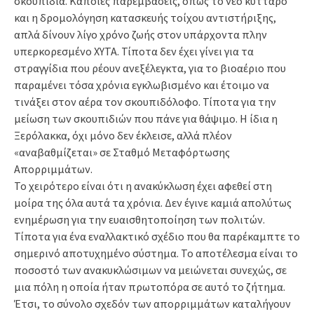
σκουπίδια. Κάποιες παρεμβάσεις, όπως το νέο κύτταρο
και η δρομολόγηση κατασκευής τοίχου αντιστήριξης,
απλά δίνουν λίγο χρόνο ζωής στον υπάρχοντα πλην
υπερκορεσμένο ΧΥΤΑ. Τίποτα δεν έχει γίνει για τα
στραγγίδια που ρέουν ανεξέλεγκτα, για το βιοαέριο που
παραμένει τόσα χρόνια εγκλωβισμένο και έτοιμο να
τινάξει στον αέρα τον σκουπιδόλοφο. Τίποτα για την
μείωση των σκουπιδιών που πάνε για θάψιμο. Η ίδια η
Ξερόλακκα, όχι μόνο δεν έκλεισε, αλλά πλέον
«αναβαθμίζεται» σε Σταθμό Μεταφόρτωσης
Απορριμμάτων.
Το χειρότερο είναι ότι η ανακύκλωση έχει αφεθεί στη
μοίρα της όλα αυτά τα χρόνια. Δεν έγινε καμιά απολύτως
ενημέρωση για την ευαισθητοποίηση των πολιτών.
Τίποτα για ένα εναλλακτικό σχέδιο που θα παρέκαμπτε το
σημερινό αποτυχημένο σύστημα. Το αποτέλεσμα είναι το
ποσοστό των ανακυκλώσιμων να μειώνεται συνεχώς, σε
μια πόλη η οποία ήταν πρωτοπόρα σε αυτό το ζήτημα.
Έτσι, το σύνολο σχεδόν των απορριμμάτων καταλήγουν