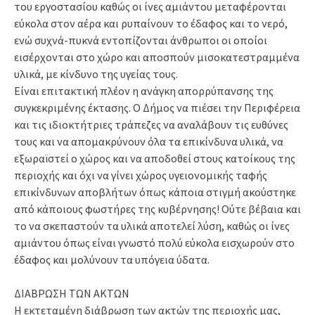
του εργοστασίου καθώς οι ίνες αμιάντου μεταφέρονται
εύκολα στον αέρα και ρυπαίνουν το έδαφος και το νερό,
ενώ συχνά-πυκνά εντοπίζονται άνθρωποι οι οποίοι
εισέρχονται στο χώρο και αποσπούν μισοκατεστραμμένα
υλικά, με κίνδυνο της υγείας τους.
Είναι επιτακτική πλέον η ανάγκη απορρύπανσης της
συγκεκριμένης έκτασης. Ο Δήμος να πιέσει την Περιφέρεια
και τις ιδιοκτήτριες τράπεζες να αναλάβουν τις ευθύνες
τους και να απομακρύνουν όλα τα επικίνδυνα υλικά, να
εξωραϊστεί ο χώρος και να αποδοθεί στους κατοίκους της
περιοχής και όχι να γίνει χώρος υγειονομικής ταφής
επικίνδυνων αποβλήτων όπως κάποια στιγμή ακούστηκε
από κάποιους φωστήρες της κυβέρνησης! Ούτε βέβαια και
το να σκεπαστούν τα υλικά αποτελεί λύση, καθώς οι ίνες
αμιάντου όπως είναι γνωστό πολύ εύκολα εισχωρούν στο
έδαφος και μολύνουν τα υπόγεια ύδατα.
ΔΙΑΒΡΩΣΗ ΤΩΝ ΑΚΤΩΝ
Η εκτεταμένη διάβρωση των ακτών της περιοχής μας,