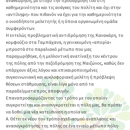
αναθεώρηση, με στόχο την προσαρμογή του στη
καθημερινότητα και τις ανάγκες του πολίτη και όχι στην
«αντίληψη» που πιθανόν να έχει για την καθημερινότητα
ο οιοσδήποτε μελετητής ή η όποια οργανωμένη ομάδα
συμφερόντων.
H εντελώς προβληματική αντιδρόμηση της Κανακάρη, το
κομφούζιο στα Ταμπάχανα, η γενικευμένη «απορία»
μπροστά στο παραλιακό μέτωπο που μας
παραχωρήθηκε, ή η μελλοντική ανατίναξη του κέντρου
της πόλης από την πεζοδρόμηση της Μαιζώνος, καθώς δεν
υπάρχουν άξιες λόγου και επικαιροποιημένες
συγκοινωνιακή και κυκλοφοριακή μελέτη ή πρόβλεψη
θέσεων στάθμευσης, είναι λίγα μόνο από τα
παραδείγματα προς αποφυγήν.
Επαναπροσαρμόζοντας τον τρόπο με τον οποίον
συγκροτείται και ανασυγκροτείται η πόλη μας, θα πρέπει
να δοθεί μια νέα κατεύθυνση η οποία να:
Α. Θέτει εκ νέου τον τρόπο σχεδιασμού ανάπλασης και
ανασυγκρότησης της πόλης σε ένα ενιαίο μέτωπο πόλη-