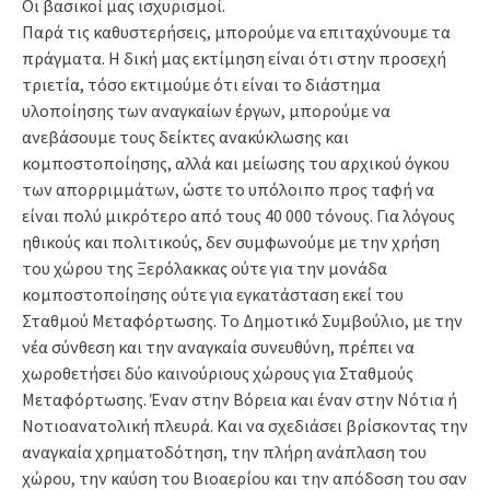
Οι βασικοί μας ισχυρισμοί.
Παρά τις καθυστερήσεις, μπορούμε να επιταχύνουμε τα
πράγματα. Η δική μας εκτίμηση είναι ότι στην προσεχή
τριετία, τόσο εκτιμούμε ότι είναι το διάστημα
υλοποίησης των αναγκαίων έργων, μπορούμε να
ανεβάσουμε τους δείκτες ανακύκλωσης και
κομποστοποίησης, αλλά και μείωσης του αρχικού όγκου
των απορριμμάτων, ώστε το υπόλοιπο προς ταφή να
είναι πολύ μικρότερο από τους 40 000 τόνους. Για λόγους
ηθικούς και πολιτικούς, δεν συμφωνούμε με την χρήση
του χώρου της Ξερόλακκας ούτε για την μονάδα
κομποστοποίησης ούτε για εγκατάσταση εκεί του
Σταθμού Μεταφόρτωσης. Το Δημοτικό Συμβούλιο, με την
νέα σύνθεση και την αναγκαία συνευθύνη, πρέπει να
χωροθετήσει δύο καινούριους χώρους για Σταθμούς
Μεταφόρτωσης. Έναν στην Βόρεια και έναν στην Νότια ή
Νοτιοανατολική πλευρά. Και να σχεδιάσει βρίσκοντας την
αναγκαία χρηματοδότηση, την πλήρη ανάπλαση του
χώρου, την καύση του Βιοαερίου και την απόδοση του σαν