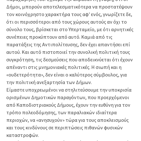
Δήμοι, μπορούν αποτελεσματικότερα να προστατέψουν
τον κοινόχρηστο χαρακτήρα τους αφ’ ενός, γνωρίζετε δε,
ότι οι περισσότεροι από τους χώρους αυτούς αν όχι το
σύνολο τους, βρίσκεται στο Υπερταμείο, με ότι αρνητικές
συνέπειες προκύπτουν από αυτό. Καμιά από τις
παρατάξεις της Αντιπολίτευσης, δεν έχει απαντήσει επί
αυτού. Και αυτό πιστοποιεί την συνολική πολιτική τους
συγκρότηση, τις δεσμεύσεις που αποδεικνύεται ότι έχουν
απέναντι στις μνημονιακές πολιτικές. Η σιωπή και η
«ουδετερότητα», δεν είναι ο καλύτερος σύμβουλος, για
την πολιτική ανεξαρτησία των Δήμων.
Είμαστε υποχρεωμένοι να στηλιτεύσουμε την υποκρισία
ορισμένων Δημοτικών παραγόντων, που προερχόμενοι
από Καποδιστριακούς Δήμους, έχουν την ευθύνη για τον
τρόπο πολεοδόμησης, των παραλιακών ιδιαίτερα
περιοχών, να «ανησυχούν» τώρα για τους αποκλεισμούς
και τους κινδύνους σε περιπτώσεις πιθανών φυσικών
καταστροφών.