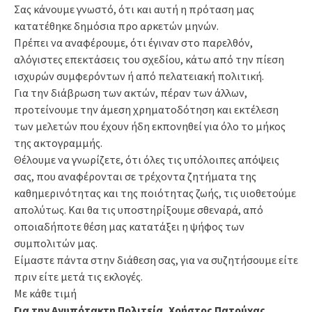
Σας κάνουμε γνωστό, ότι και αυτή η πρόταση μας
κατατέθηκε δημόσια προ αρκετών μηνών.
Πρέπει να αναφέρουμε, ότι έγιναν στο παρελθόν,
αλόγιστες επεκτάσεις του σχεδίου, κάτω από την πίεση
ισχυρών συμφερόντων ή από πελατειακή πολιτική.
Για την διάβρωση των ακτών, πέραν των άλλων,
προτείνουμε την άμεση χρηματοδότηση και εκτέλεση
των μελετών που έχουν ήδη εκπονηθεί για όλο το μήκος
της ακτογραμμής.
Θέλουμε να γνωρίζετε, ότι όλες τις υπόλοιπες απόψεις
σας, που αναφέρονται σε τρέχοντα ζητήματα της
καθημερινότητας και της ποιότητας ζωής, τις υιοθετούμε
απολύτως. Και θα τις υποστηρίξουμε σθεναρά, από
οποιαδήποτε θέση μας κατατάξει η ψήφος των
συμπολιτών μας.
Είμαστε πάντα στην διάθεση σας, για να συζητήσουμε είτε
πριν είτε μετά τις εκλογές.
Με κάθε τιμή
Για την Ανυπότακτη Πολιτεία, Χρήστος Πατούχας,