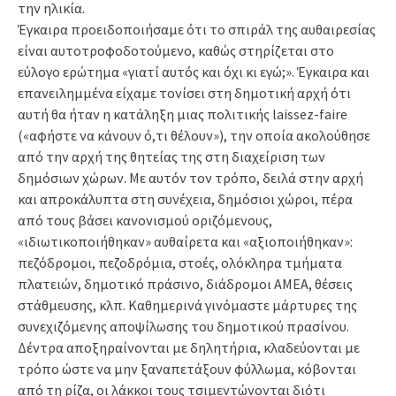
την ηλικία.
Έγκαιρα προειδοποιήσαμε ότι το σπιράλ της αυθαιρεσίας
είναι αυτοτροφοδοτούμενο, καθώς στηρίζεται στο
εύλογο ερώτημα «γιατί αυτός και όχι κι εγώ;». Έγκαιρα και
επανειλημμένα είχαμε τονίσει στη δημοτική αρχή ότι
αυτή θα ήταν η κατάληξη μιας πολιτικής laissez-faire
(«αφήστε να κάνουν ό,τι θέλουν»), την οποία ακολούθησε
από την αρχή της θητείας της στη διαχείριση των
δημόσιων χώρων. Με αυτόν τον τρόπο, δειλά στην αρχή
και απροκάλυπτα στη συνέχεια, δημόσιοι χώροι, πέρα
από τους βάσει κανονισμού οριζόμενους,
«ιδιωτικοποιήθηκαν» αυθαίρετα και «αξιοποιήθηκαν»:
πεζόδρομοι, πεζοδρόμια, στοές, ολόκληρα τμήματα
πλατειών, δημοτικό πράσινο, διάδρομοι ΑΜΕΑ, θέσεις
στάθμευσης, κλπ. Καθημερινά γινόμαστε μάρτυρες της
συνεχιζόμενης αποψίλωσης του δημοτικού πρασίνου.
Δέντρα αποξηραίνονται με δηλητήρια, κλαδεύονται με
τρόπο ώστε να μην ξαναπετάξουν φύλλωμα, κόβονται
από τη ρίζα, οι λάκκοι τους τσιμεντώνονται διότι