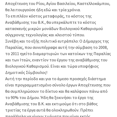
Αποχέτευση του Ρίου, Αγίου Βασιλείου, Καστελλοκάμπου,
θα λειτουργούσε ήδη εδώ και τρία χρόνια.
Το επιπλέον κόστος μεταφοράς, το κόστος της
Αναβάθμισης του Β.Κ., θα υπερκάλυπτε το κόστος
κατασκευής μικρών μονάδων Βιολογικού Καθαρισμού
σύγχρονης τεχνολογίας και κλειστού τύπου.
Συνέβη και το εξής πολιτικό ευτράπελο: Ο Δήμαρχος της
Παραλίας, που συνυπέγραψε αυτή την σύμβαση το 2008,
το 2011 ηγείτο διαμαρτυριών των κατοίκων της Παραλίας
και των Ιτεών, εναντίον του έργου της αναβάθμισης του
Βιολογικού Καθαρισμού. Είναι και τώρα υποψήφιος
Δημοτικός Σύμβουλος!
Αυτή την περίοδο και για το άμεσο προσεχές διάστημα
είναι προγραμματισμένο σύνολο έργων Αποχέτευσης που
θα συμπληρώσουν το δίκτυο και θα καλύψουν πάνω από
το 90% του Δήμου. Ήδη θα ξεκινήσει το έργο της
Αναβάθμισης του Β.Κ. και εκτιμούμε ότι στο βάθος
τριετίας τα έργα αυτά θα ολοκληρωθούν. Πρέπει
παράλληλα να γίνουν τμήματα που είναι εκτός