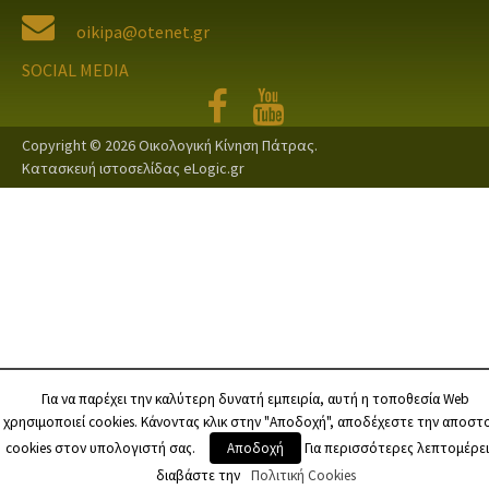
oikipa@otenet.gr
SOCIAL MEDIA
Copyright © 2026
Οικολογική Κίνηση Πάτρας
.
Κατασκευή ιστοσελίδας eLogic.gr
Για να παρέχει την καλύτερη δυνατή εμπειρία, αυτή η τοποθεσία Web
χρησιμοποιεί cookies. Κάνοντας κλικ στην "Αποδοχή", αποδέχεστε την αποστ
cookies στον υπολογιστή σας.
Αποδοχή
Για περισσότερες λεπτομέρει
διαβάστε την
Πολιτική Cookies