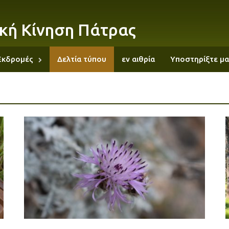
κή Κίνηση Πάτρας
Εκδρομές
Δελτία τύπου
εν αιθρία
Υποστηρίξτε μα