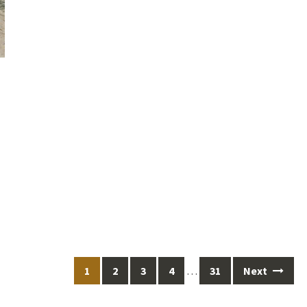
1
2
3
4
…
31
Next