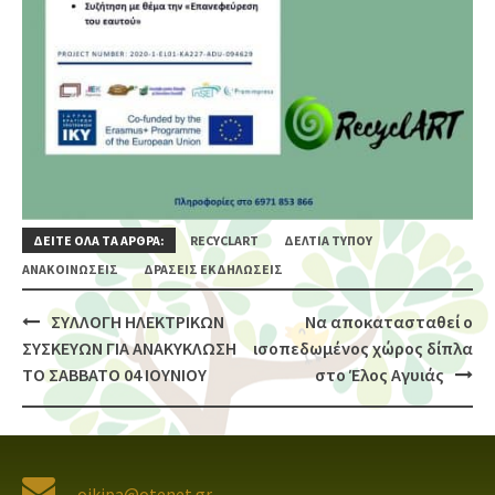
ΔΕΙΤΕ ΟΛΑ ΤΑ ΑΡΘΡΑ:
RECYCLART
ΔΕΛΤΊΑ ΤΎΠΟΥ
ΑΝΑΚΟΙΝΏΣΕΙΣ
ΔΡΆΣΕΙΣ ΕΚΔΗΛΏΣΕΙΣ
ΣΥΛΛΟΓΗ ΗΛΕΚΤΡΙΚΩΝ
Να αποκατασταθεί ο
Post
ΣΥΣΚΕΥΩΝ ΓΙΑ ΑΝΑΚΥΚΛΩΣΗ
ισοπεδωμένος χώρος δίπλα
navigation
ΤΟ ΣΑΒΒΑΤΟ 04 ΙΟΥΝΙΟΥ
στο Έλος Αγυιάς
oikipa@otenet.gr