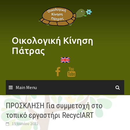
Skip
to
content
Οικολογική Κίνηση
Πάτρας
Main Menu
ΠΡΟΣΚΛΗΣΗ Για συμμετοχή στο
τοπικό εργαστήρι RecyclART
15 Ιουνίου 2022