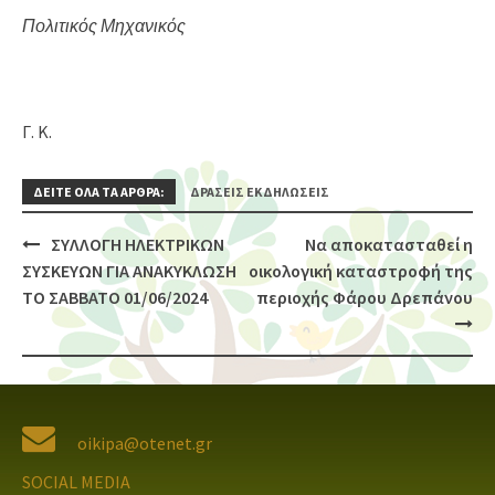
Πολιτικός Μηχανικός
Γ. Κ.
ΔΕΙΤΕ ΟΛΑ ΤΑ ΑΡΘΡΑ:
ΔΡΆΣΕΙΣ ΕΚΔΗΛΏΣΕΙΣ
ΣΥΛΛΟΓΗ ΗΛΕΚΤΡΙΚΩΝ
Να αποκατασταθεί η
Post
ΣΥΣΚΕΥΩΝ ΓΙΑ ΑΝΑΚΥΚΛΩΣΗ
οικολογική καταστροφή της
navigation
ΤΟ ΣΑΒΒΑΤΟ 01/06/2024
περιοχής Φάρου Δρεπάνου
oikipa@otenet.gr
SOCIAL MEDIA