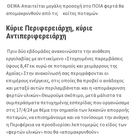
ΘΕΜΑ: Απαιτείται μεγάλη προσοχή στο ΠΟΙΑ φερτά θα
απομακρυνθούν από τις κοίτες ποταμών.
Κύριε Περιφερειάρχη, κύριε
Αντιπεριφερειάρχη
Πριν δύο εβδομάδες ανακοινώσατε την ανάθεση
εργολαβίας με αντικείμενο «Στοχευμένες παρεμβάσεις
ύψους 8,47 εκ. ευρώ σε ποταμούς και χειμάρρους της
Αχαΐας».Στην ανακοίνωσή σας περιγράφονται οι
επιμέρους ενέργειες, στις οποίες θα προβεί ο ανάδοχος
και μεταξύ αυτών περιλαμβάνεται και η «απομάκρυνση
φερτών υλικών».Θεωρούμε σκόπιμο, μετά μάλιστα τα
συμπεράσματα πετυχημένης εσπερίδας που οργανώσαμε
στις 17/4/24 με θέμα την σημασία των λεκανών απορροής
ποταμών, να επισημάνουμε και να τονίσουμε την ανάγκη
η Περιφέρεια να προσδιορίσει λεπτομερώς το είδος των
«φερτών υλικών» που θα «απομακρυνθούν».