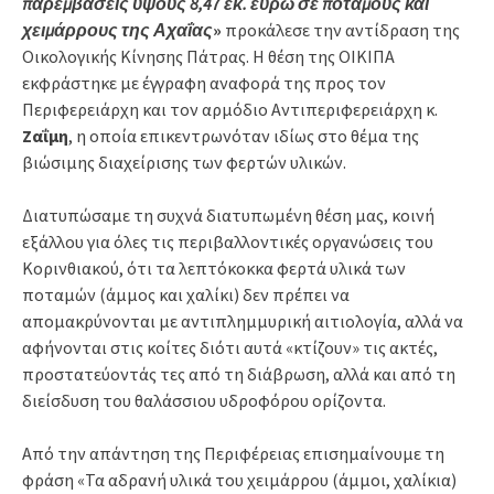
παρεμβάσεις ύψους 8,47 εκ. ευρώ σε ποταμούς και
χειμάρρους της Αχαΐας
»
προκάλεσε την αντίδραση της
Οικολογικής Κίνησης Πάτρας. Η θέση της ΟΙΚΙΠΑ
εκφράστηκε με έγγραφη αναφορά της προς τον
Περιφερειάρχη και τον αρμόδιο Αντιπεριφερειάρχη κ.
Ζαΐμη
, η οποία επικεντρωνόταν ιδίως στο θέμα της
βιώσιμης διαχείρισης των φερτών υλικών.
Διατυπώσαμε τη συχνά διατυπωμένη θέση μας, κοινή
εξάλλου για όλες τις περιβαλλοντικές οργανώσεις του
Κορινθιακού, ότι τα λεπτόκοκκα φερτά υλικά των
ποταμών (άμμος και χαλίκι) δεν πρέπει να
απομακρύνονται με αντιπλημμυρική αιτιολογία, αλλά να
αφήνονται στις κοίτες διότι αυτά «κτίζουν» τις ακτές,
προστατεύοντάς τες από τη διάβρωση, αλλά και από τη
διείσδυση του θαλάσσιου υδροφόρου ορίζοντα.
Από την απάντηση της Περιφέρειας επισημαίνουμε τη
φράση «Τα αδρανή υλικά του χειμάρρου (άμμοι, χαλίκια)