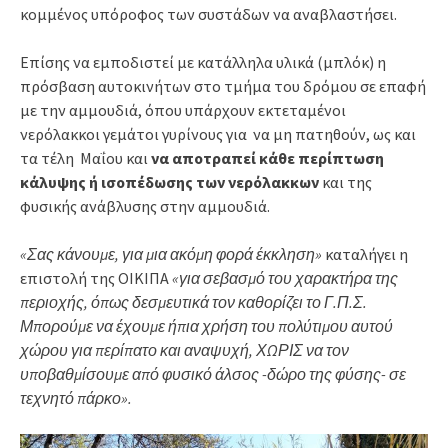
κομμένος υπόροφος των συστάδων να αναβλαστήσει.
Επίσης να εμποδιστεί με κατάλληλα υλικά (μπλόκ) η
πρόσβαση αυτοκινήτων στο τμήμα του δρόμου σε επαφή
με την αμμουδιά, όπου υπάρχουν εκτεταμένοι
νερόλακκοι γεμάτοι γυρίνους για να μη πατηθούν, ως και
τα τέλη Μαΐου και
να αποτραπεί κάθε περίπτωση
κάλυψης ή ισοπέδωσης των νερόλακκων
και της
φυσικής ανάβλυσης στην αμμουδιά.
«Σας κάνουμε, για μια ακόμη φορά έκκληση»
καταλήγει η
επιστολή της ΟΙΚΙΠΑ
«για σεβασμό του χαρακτήρα της
περιοχής, όπως δεσμευτικά τον καθορίζει το Γ.Π.Σ.
Μπορούμε να έχουμε ήπια χρήση του πολύτιμου αυτού
χώρου για περίπατο και αναψυχή, ΧΩΡΙΣ να τον
υποβαθμίσουμε από φυσικό άλσος -δώρο της φύσης- σε
τεχνητό πάρκο».