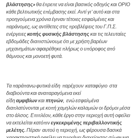
βλάστησης»
θα έπρεπε να είναι βασικός οδηγός και ΟΡΙΟ
κάθε βελτιωτικής επέμβασης εκεί. Αντί γι’ αυτό και στα
προηγούμενα χρόνια έγιναν τέτοιες εσφαλμένες και
παράνομες, ως αντίθετες στις προβλέψεις του Γ.Π.Σ.
ενέργειες
κοπής φυσικής βλάστησης
και τις τελευταίες
εβδομάδες διαπιστώνουμε ότι με χρήση βαρέων
μηχανημάτων αφαιρέθηκε πλήρως ο υπόροφος από
θάμνους και μονοετή φυτά.
Τα παράπανω φυτικά είδη παρέχουν καταφύγιο στα
διαβιούντα και αναπαραγόμενα εκεί
είδη
αμφιβίων
και
πτηνών
, ενώ εσφαλμένα
διαπλατύνονται με κοπή χαμηλών καλαμιών οι δρόμοι μέσα
στο άλσος. Επιπλέον, κάθε έργο στην περιοχή αυτή οφείλει
να εκτελείται κατόπιν
εγκεκριμένης περιβαλλοντικής
μελέτης.
Πέραν αυτού η περιοχή, ως φέρουσα δασικά
χαρακτηριστικά οφείλει να τυγχάνει διαχείρισης σύμφωνα