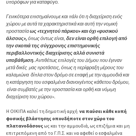
υπορόφων για καταφύγο.
Γενικότερα επισημαίνουμε και πάλι ότι η διαχείριση ενός
χώρου με αυτά τα χαρακτηριστικά και αυτή την νομική
προστασία
ως «τεχνητού πάρκου» και όχι «φυσικού
άλσους»,
όπως όντως είναι,
δεν είναι ορθή επιλογή από
την σκοπιά της σύγχρονης επιστημονικής
περιβαλλοντικής διαχείρισης αλλά συνιστά
υποβάθμιση.
Αντιθέτως επιλογές του Δήμου που έγιναν
μετά δικές μας προτάσεις, όπως η περίφραξη μέρους του
καλαμιώνα δίπλα στον δρόμο σε επαφή με την αμμουδιά και
η κατάργηση του εσφαλμένα διανοιγέντος κάθετου δρόμου,
είναι συμβατές με την προστασία και ορθή και νόμιμη
διαχείριση του χώρου».
Η ΟΙΚΙΠΑ καλεί τη δημοτική αρχή
να παύσει κάθε κοπή
φυσικής βλάστησης οπουδήποτε στον χώρο του
πλατανοδάσους
ως και την αμμουδιά, ως επιζήμια και μη
επιτρεπόμενη από το Γ.Π.Σ. και να αφεθεί ο εσφαλμένα