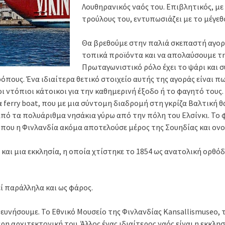
Λουθηρανικός ναός του. Επιβλητικός, μ
τρούλους του, εντυπωσιάζει με το μέγεθ
Θα βρεθούμε στην παλιά σκεπαστή αγορ
τοπικά προϊόντα και να απολαύσουμε την
Πρωταγωνιστικό ρόλο έχει το ψάρι και σ
πους. Ένα ιδιαίτερα θετικό στοιχείο αυτής της αγοράς είναι πω
ι ντόπιοι κάτοικοι για την καθημερινή έξοδο ή το φαγητό τους.
α ferry boat, που με μια σύντομη διαδρομή στη γκρίζα Βαλτική 
από τα πολυάριθμα νησάκια γύρω από την πόλη του Ελσίνκι. Το
 που η Φινλανδία ακόμα αποτελούσε μέρος της Σουηδίας και ον
και μια εκκλησία, η οποία χτίστηκε το 1854 ως ανατολική ορθό
εί παράλληλα και ως φάρος.
ευνήσουμε. Το Εθνικό Μουσείο της Φινλανδίας Kansallismuseo, 
ρη αρχιτεκτονική του. Άλλος ένας ιδιαίτερος ναός είναι η εκκλησ