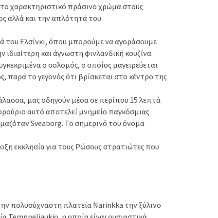
ε το χαρακτηριστικό πράσινο χρώμα στους
ος αλλά και την απλότητά του.
ά του Ελσίνκι, όπου μπορούμε να αγοράσουμε
 ιδιαίτερη και άγνωστη φινλανδική κουζίνα.
υγκεκριμένα ο σολομός, ο οποίος μαγειρεύεται
ς, παρά το γεγονός ότι βρίσκεται στο κέντρο της
θάλασσα, μας οδηγούν μέσα σε περίπου 15 λεπτά
 φρούριο αυτό αποτελεί μνημείο παγκόσμιας
ομαζόταν Sveaborg. Το σημερινό του όνομα
δοξη εκκλησία για τους Ρώσους στρατιώτες που
την πολυσύχναστη πλατεία Narinkka την ξύλινο
ία Temppeliaukio, η οποία είναι ουσιαστικά