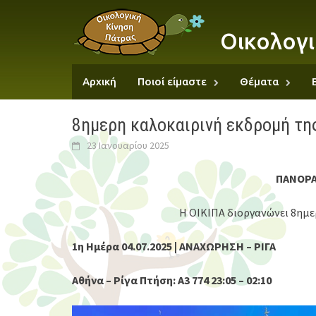
Skip
to
Οικολογι
content
Αρχική
Ποιοί είμαστε
Θέματα
8ημερη καλοκαιρινή εκδρομή της
23 Ιανουαρίου 2025
ΠΑΝΟΡΑ
Η ΟΙΚΙΠΑ διοργανώνει 8ημε
1η Ημέρα 04.07.2025 | ΑΝΑΧΩΡΗΣΗ – ΡΙΓΑ
Αθήνα – Ρίγα Πτήση: A3 774 23:05 – 02:10