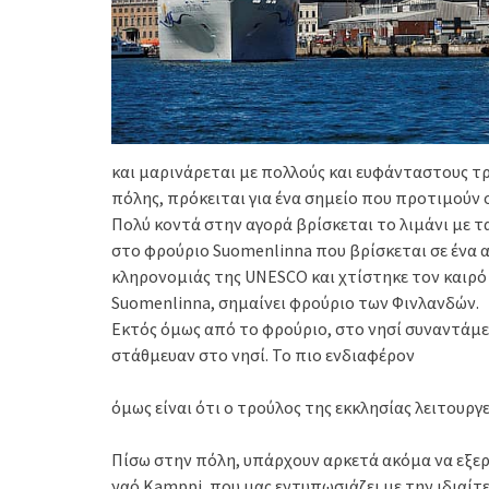
και μαρινάρεται με πολλούς και ευφάνταστους τρό
πόλης, πρόκειται για ένα σημείο που προτιμούν ο
Πολύ κοντά στην αγορά βρίσκεται το λιμάνι με τ
στο φρούριο Suomenlinna που βρίσκεται σε ένα 
κληρονομιάς της UNESCO και χτίστηκε τον καιρό
Suomenlinna, σημαίνει φρούριο των Φινλανδών.
Εκτός όμως από το φρούριο, στο νησί συναντάμε 
στάθμευαν στο νησί. Το πιο ενδιαφέρον
όμως είναι ότι ο τρούλος της εκκλησίας λειτουργ
Πίσω στην πόλη, υπάρχουν αρκετά ακόμα να εξερ
ναό Kamppi, που μας εντυπωσιάζει με την ιδιαίτε