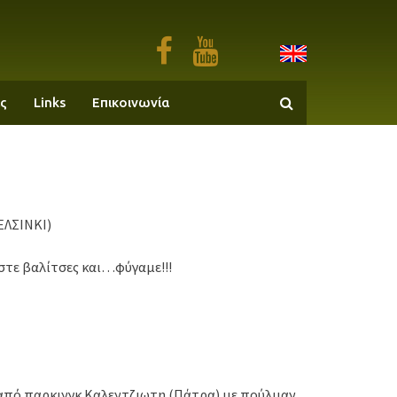
ς
Links
Επικοινωνία
ΕΛΣΙΝΚΙ)
στε βαλίτσες και…φύγαμε!!!
από παρκινγκ Καλεντζιωτη (Πάτρα) με πούλμαν