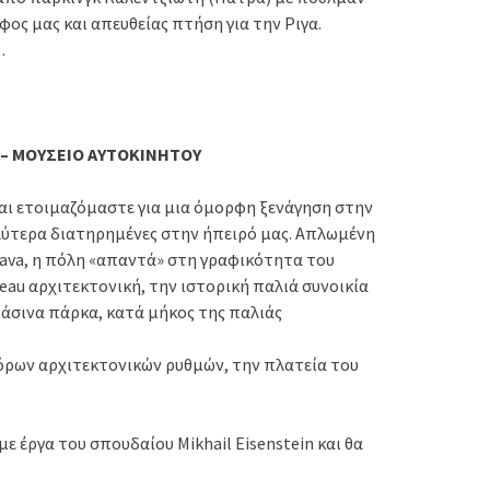
ος μας και απευθείας πτήση για την Ριγα.
.
Σ – ΜΟΥΣΕΙΟ ΑΥΤΟΚΙΝΗΤΟΥ
αι ετοιμαζόμαστε για μια όμορφη ξενάγηση στην
αλύτερα διατηρημένες στην ήπειρό μας. Απλωμένη
gava, η πόλη «απαντά» στη γραφικότητα του
veau αρχιτεκτονική, την ιστορική παλιά συνοικία
ράσινα πάρκα, κατά μήκος της παλιάς
όρων αρχιτεκτονικών ρυθμών, την πλατεία του
 έργα του σπουδαίου Mikhail Eisenstein και θα