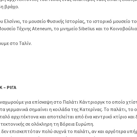
δη βράχο.
 Ελσίνκι, το μουσείο Φυσικής Ιστορίας, το ιστορικό μουσείο το
ουσείο Τέχνης Ateneum, το μνημείο Sibelius και το Κοινοβούλιο
ουμε στο Ταλίν.
Κ – ΡΙΓΑ
αναχωρούμε για επίσκεψη στο Παλάτι Κάντριοργκ το οποίο χτίστ
στα γερμανικά σημαίνει η κοιλάδα της Κατερίνας. Το παλάτι, το
ταλό αρχιτέκτονα και αποτελείται από ένα κεντρικό κτίριο και
τεκτονικής σε ολόκληρη τη Βόρεια Ευρώπη.
 δεν επισκεπτόταν πολύ συχνά το παλάτι, αν και αργότερα υπή