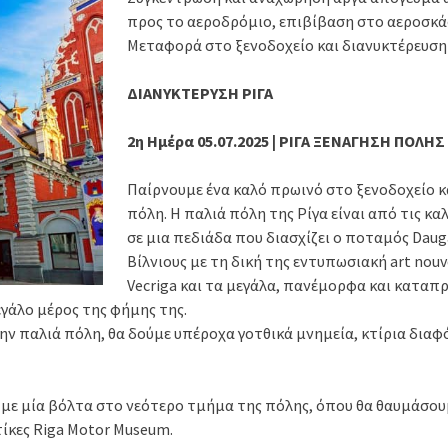
προς το αεροδρόμιο, επιβίβαση στο αεροσκάφ
Μεταφορά στο ξενοδοχείο και διανυκτέρευση 
ΔΙΑΝΥΚΤΕΡΥΣΗ ΡΙΓΑ
2η Ημέρα 05.07.2025 | ΡΙΓΑ ΞΕΝΑΓΗΣΗ ΠΟΛΗ
Παίρνουμε ένα καλό πρωινό στο ξενοδοχείο κ
πόλη. Η παλιά πόλη της Ρίγα είναι από τις κ
σε μια πεδιάδα που διασχίζει ο ποταμός Dau
Βίλνιους με τη δική της εντυπωσιακή art nou
Vecriga και τα μεγάλα, πανέμορφα και καταπ
εγάλο μέρος της φήμης της.
ν παλιά πόλη, θα δούμε υπέροχα γοτθικά μνημεία, κτίρια διαφ
 με μία βόλτα στο νεότερο τμήμα της πόλης, όπου θα θαυμάσουμε
ίκες Riga Motor Museum.